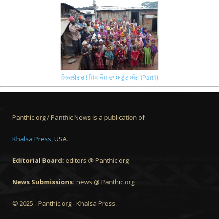
ਸਿਕਲੀਗਰ ! ਸਿੱਖ ਕੌਮ ਦਾ ਅਟੁੱਟ ਅੰਗ (Part1)
Panthic.org / Panthic News is a publication of
Khalsa Press
, USA.
Editorial Board:
editors @ Panthic.org
News Submissions:
news @ Panthic.org
© 2025 - Panthic.org - Khalsa Press.