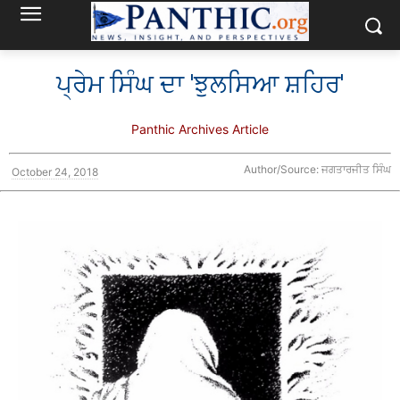
ਪ੍ਰੇਮ ਸਿੰਘ ਦਾ 'ਝੁਲਸਿਆ ਸ਼ਹਿਰ'
Panthic Archives Article
Author/Source: ਜਗਤਾਰਜੀਤ ਸਿੰਘ
October 24, 2018